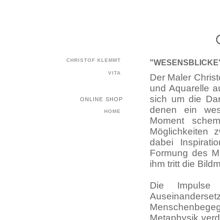
CHRISTOF KLEMMT
"WESENSBLICKE
VITA
Der Maler Christ
und Aquarelle a
sich um die Dar
ONLINE SHOP
denen ein wese
HOME
Moment schemen
Möglichkeiten 
dabei Inspirat
Formung des Mat
ihm tritt die Bil
Die Impulse
Auseinande
Menschenbegegnu
Metaphysik verdi