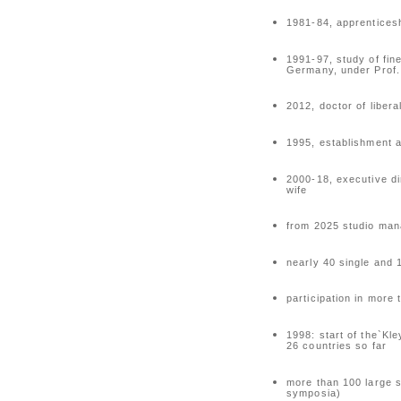
1981-84, apprentices
1991-97, study of fin
Germany, under Prof.
2012, doctor of liber
1995, establishment a
2000-18, executive di
wife
from 2025 studio man
nearly 40 single and
participation in more
1998: start of the`Kle
26 countries so far
more than 100 large s
symposia)